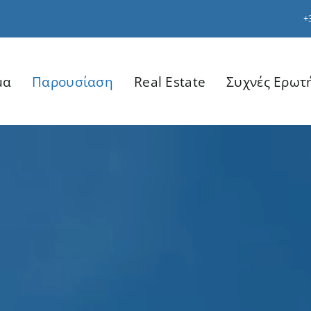
+
μα
Παρουσίαση
Real Estate
Συχνές Ερωτ