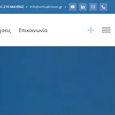
30
210 444 6542
▪
info@virtualvision.gr
▪
ήσεις
Επικοινωνία