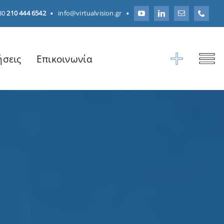
30
210 444 6542
▪
info@virtualvision.gr
▪
ήσεις
Επικοινωνία