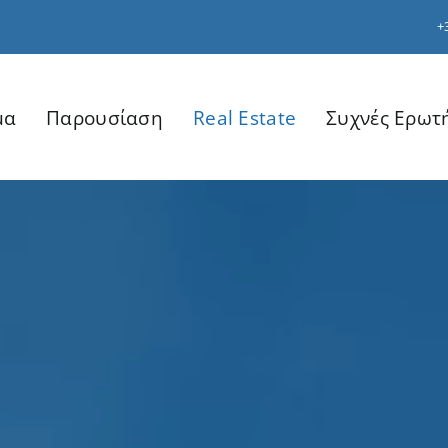
+
μα
Παρουσίαση
Real Estate
Συχνές Ερωτ